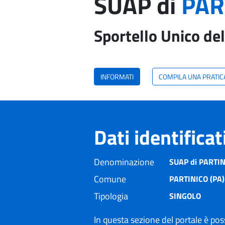
SUAP di
PAR
Sportello Unico del
INFORMATI
COMPILA UNA PRATIC
Dati identifica
Denominazione
SUAP di PARTI
Comune
PARTINICO (PA)
Tipologia
SINGOLO
In questa sezione del portale è poss