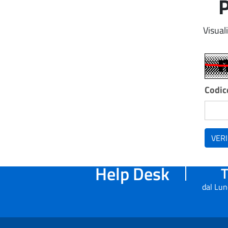
P
Visual
Codice
VERI
Help Desk
T
dal Lun