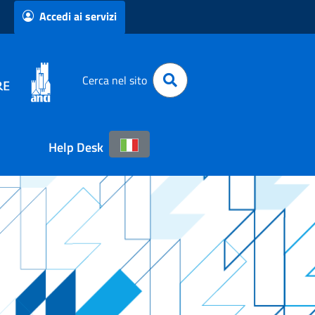
Accedi ai servizi
Cerca nel sito
Help Desk