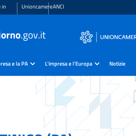
 in
Unioncamere
ANCI
resa e la PA
L'impresa e l'Europa
Notizie