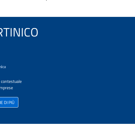
ARTINICO
A contestuale
 Imprese
 DI PIÙ