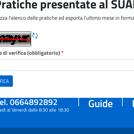
ratiche presentate al SU
izza l'elenco delle pratiche ed esporta l'ultimo mese in forma
Rigene CAPTCHA
 di verifica (obbligatorio)
*
FICA
el. 0664892892
Guide
edì al Venerdì dalle 8:30 alle 18:30