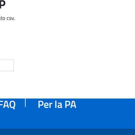
AP
to csv.
FAQ
Per la PA