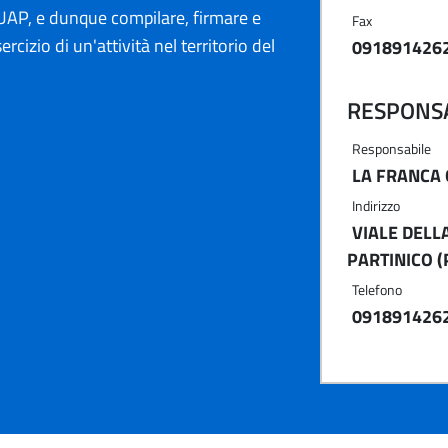
AP, e dunque compilare, firmare e
Fax
ercizio di un'attività nel territorio del
091891426
RESPONSA
Responsabile
LA FRANCA
Indirizzo
VIALE DELLA
PARTINICO (
Telefono
091891426