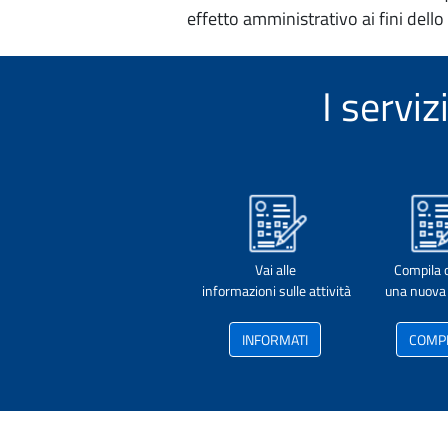
effetto amministrativo ai fini dello
I servi
Vai alle
Compila 
informazioni sulle attività
una nuova 
INFORMATI
COMP