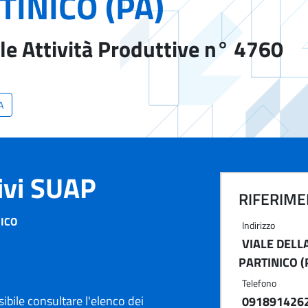
TINICO (PA)
le Attività Produttive n° 4760
A
tivi SUAP
RIFERIMEN
NICO
Indirizzo
VIALE DELLA
PARTINICO (
Telefono
ibile consultare l'elenco dei
091891426