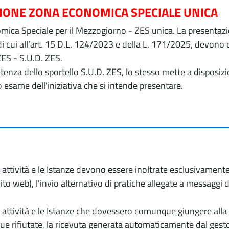
ZIONE ZONA ECONOMICA SPECIALE UNICA
ica Speciale per il Mezzogiorno - ZES unica. La presentazion
 di cui all’art. 15 D.L. 124/2023 e della L. 171/2025, devon
ZES - S.U.D. ZES.
petenza dello sportello S.U.D. ZES, lo stesso mette a dispos
o esame dell'iniziativa che si intende presentare.
io attività e le Istanze devono essere inoltrate esclusivament
to web), l'invio alternativo di pratiche allegate a messaggi 
io attività e le Istanze che dovessero comunque giungere alla 
e rifiutate, la ricevuta generata automaticamente dal gesto