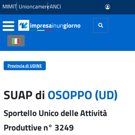
Skip to Main Content
MIMIT
Unioncamere
ANCI
Provincia di UDINE
SUAP di
OSOPPO (UD)
Sportello Unico delle Attività
Produttive n° 3249