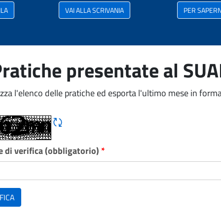
ILA
VAI ALLA SCRIVANIA
PER SAPERNE
ratiche presentate al SU
izza l'elenco delle pratiche ed esporta l'ultimo mese in forma
Rigene CAPTCHA
 di verifica (obbligatorio)
*
FICA