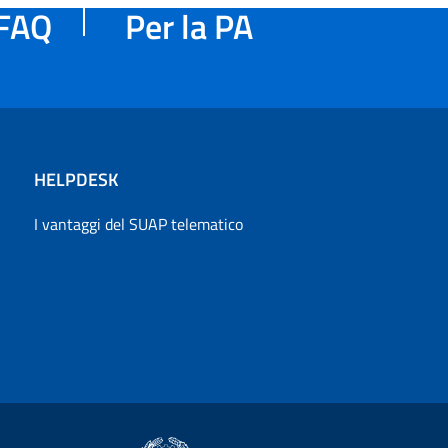
FAQ
Per la PA
HELPDESK
I vantaggi del SUAP telematico