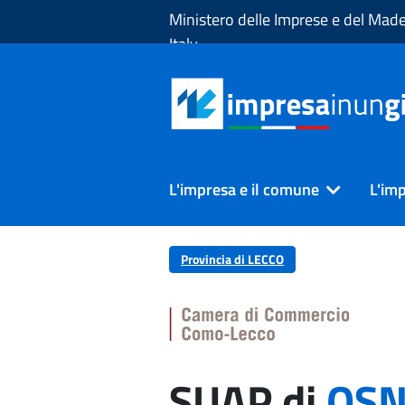
Skip to Main Content
Ministero delle Imprese e del Made
Italy
L'impresa e il comune
L'imp
Provincia di LECCO
SUAP di
OSN