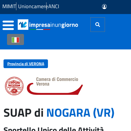
Skip to Main Content
MIMIT
Unioncamere
ANCI
Provincia di VERONA
SUAP di
NOGARA (VR)
Sportello Unico delle Attività