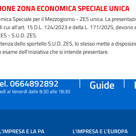
ZIONE ZONA ECONOMICA SPECIALE UNICA
ica Speciale per il Mezzogiorno - ZES unica. La presentazion
 di cui all’art. 15 D.L. 124/2023 e della L. 171/2025, devon
ZES - S.U.D. ZES.
petenza dello sportello S.U.D. ZES, lo stesso mette a dispos
o esame dell'iniziativa che si intende presentare.
el. 0664892892
Guide
edì al Venerdì dalle 8:30 alle 18:30
L’IMPRESA E LA PA
L’IMPRESA E L'EUROPA