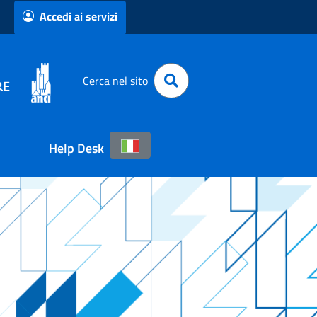
Accedi ai servizi
Cerca nel sito
Help Desk