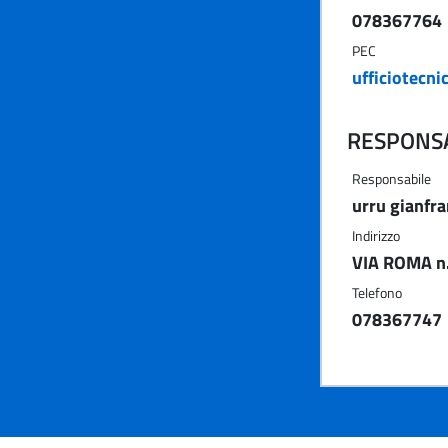
078367764
PEC
ufficiotecn
RESPONSA
Responsabile
urru gianfr
Indirizzo
VIA ROMA n.
Telefono
078367747