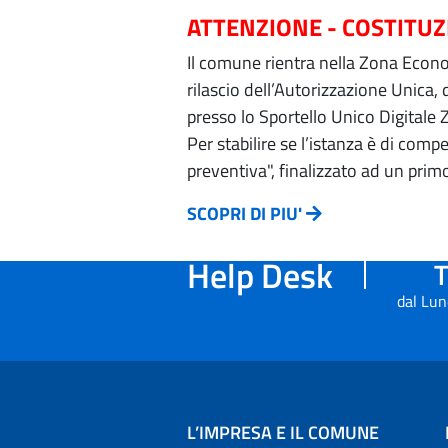
ATTENZIONE - COSTITU
Il comune rientra nella Zona Econom
rilascio dell’Autorizzazione Unica,
presso lo Sportello Unico Digitale 
Per stabilire se l’istanza è di com
preventiva", finalizzato ad un prim
SCOPRI DI PIU'
Help Desk
T
dal Lun
L’IMPRESA E IL COMUNE