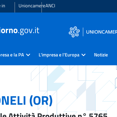
 in
Unioncamere
ANCI
resa e la PA
L'impresa e l'Europa
Notizie
NELI (OR)
le Attività Produttive n° 5765