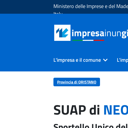
Skip to Main Content
Ministero delle Imprese e del Made
Italy
L'impresa e il comune
L'imp
Provincia di ORISTANO
SUAP di
NEO
Sportello Unico del