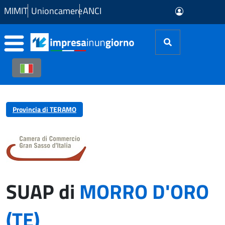
Skip to Main Content
MIMIT
Unioncamere
ANCI
Provincia di TERAMO
SUAP di
MORRO D'ORO
(TE)