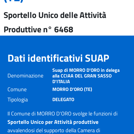
Sportello Unico delle Attività
Produttive n° 6468
Dati identificativi SUAP
Suap di MORRO D'ORO in delega
Denominazione
alla CCIAA DEL GRAN SASSO
D'ITALIA
Comune
MORRO D'ORO (TE)
Tipologia
DELEGATO
Il Comune di MORRO D'ORO svolge le funzioni di
Sportello Unico per Attività produttive
avvalendosi del supporto della Camera di