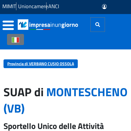
Skip to Main Content
MIMIT
Unioncamere
ANCI
Provincia di VERBANO CUSIO OSSOLA
SUAP di
MONTESCHENO
(VB)
Sportello Unico delle Attività