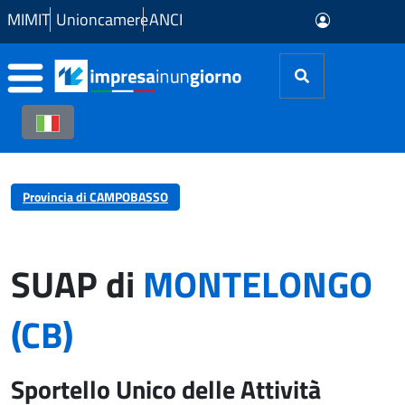
Skip to Main Content
MIMIT
Unioncamere
ANCI
Provincia di CAMPOBASSO
SUAP di
MONTELONGO
(CB)
Sportello Unico delle Attività