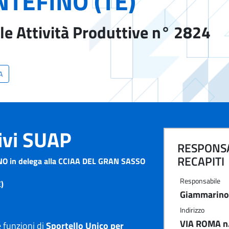
TEFINO (TE)
le Attività Produttive n° 2824
A
tivi SUAP
RESPONSA
RECAPITI
 in delega alla CCIAA DEL GRAN SASSO
Responsabile
)
Giammarino 
Indirizzo
VIA ROMA n.
 funzioni di
Sportello Unico per