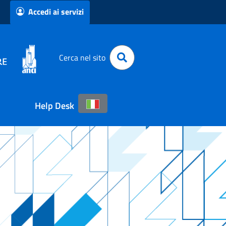
Accedi ai servizi
Cerca nel sito
Help Desk