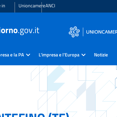
 in
Unioncamere
ANCI
resa e la PA
L'impresa e l'Europa
Notizie