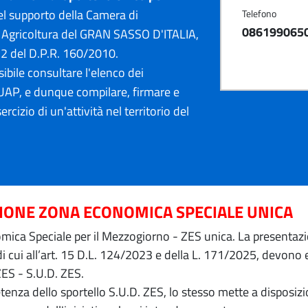
l supporto della Camera di
Telefono
086199065
 Agricoltura del GRAN SASSO D'ITALIA,
12 del D.P.R. 160/2010.
ibile consultare l'elenco dei
AP, e dunque compilare, firmare e
ercizio di un'attività nel territorio del
ZIONE ZONA ECONOMICA SPECIALE UNICA
ica Speciale per il Mezzogiorno - ZES unica. La presentazion
 di cui all’art. 15 D.L. 124/2023 e della L. 171/2025, devon
ZES - S.U.D. ZES.
petenza dello sportello S.U.D. ZES, lo stesso mette a dispos