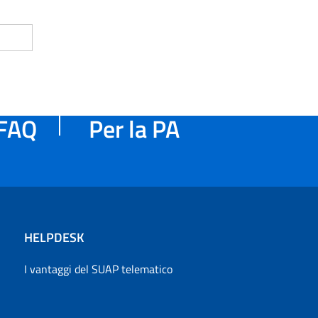
FAQ
Per la PA
HELPDESK
I vantaggi del SUAP telematico