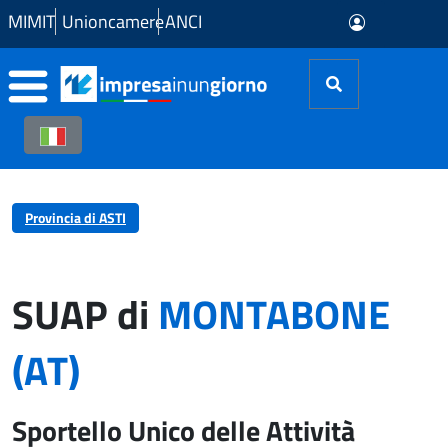
Skip to Main Content
MIMIT
Unioncamere
ANCI
Provincia di ASTI
SUAP di
MONTABONE
(AT)
Sportello Unico delle Attività