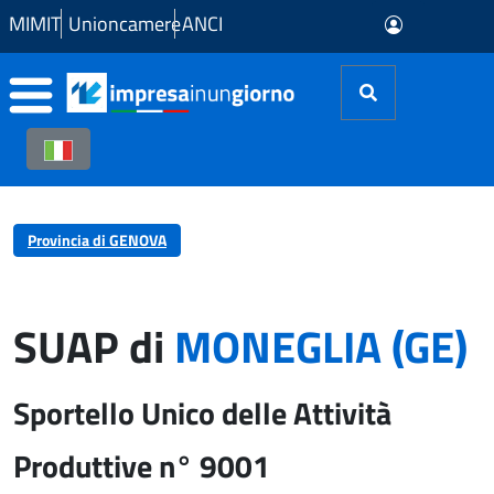
Skip to Main Content
MIMIT
Unioncamere
ANCI
Provincia di GENOVA
SUAP di
MONEGLIA (GE)
Sportello Unico delle Attività
Produttive n° 9001