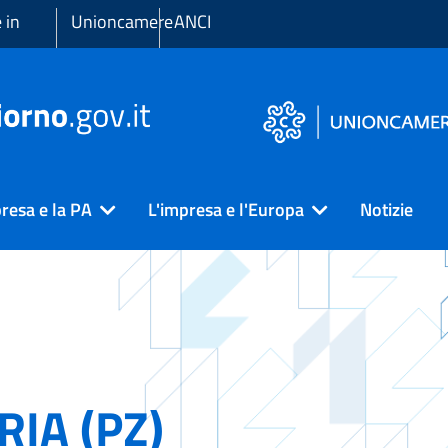
 in
Unioncamere
ANCI
resa e la PA
L'impresa e l'Europa
Notizie
RIA (PZ)