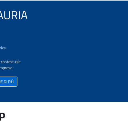
LAURIA
A contestuale
 Imprese
 DI PIÙ
AP