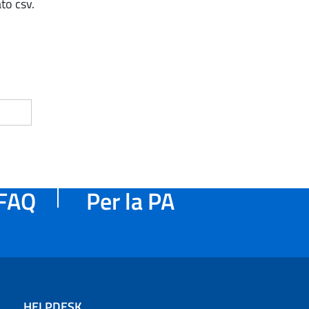
to csv.
FAQ
Per la PA
HELPDESK