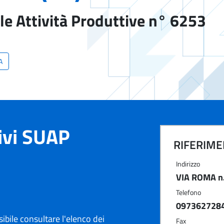
le Attività Produttive n° 6253
A
tivi SUAP
RIFERIMEN
Indirizzo
VIA ROMA n.
Telefono
097362728
ibile consultare l'elenco dei
Fax