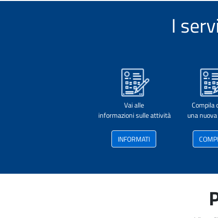
I ser
Vai alle
Compila 
informazioni sulle attività
una nuova 
INFORMATI
COMP
P