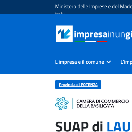
Skip to Main Content
Ministero delle Imprese e del Made
Italy
L'impresa e il comune
L'imp
Provincia di POTENZA
SUAP di
LAU