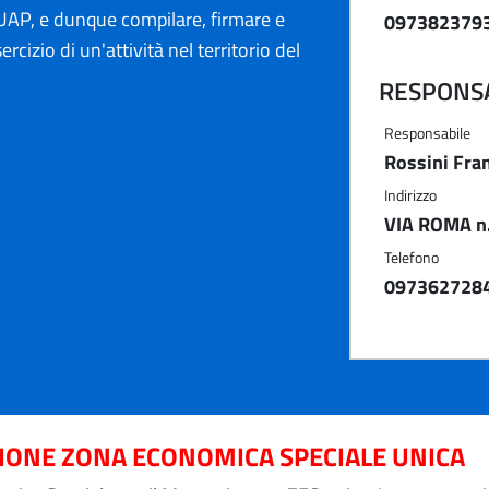
AP, e dunque compilare, firmare e
097382379
ercizio di un'attività nel territorio del
RESPONSA
Responsabile
Rossini Fra
Indirizzo
VIA ROMA n.
Telefono
097362728
ZIONE ZONA ECONOMICA SPECIALE UNICA