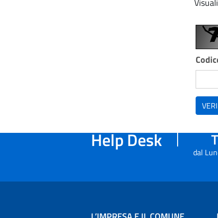
Visual
Codice
VERI
Help Desk
T
dal Lun
L’IMPRESA E IL COMUNE