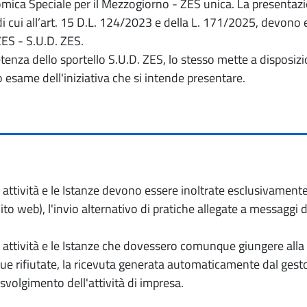
ica Speciale per il Mezzogiorno - ZES unica. La presentazion
 di cui all’art. 15 D.L. 124/2023 e della L. 171/2025, devon
ZES - S.U.D. ZES.
petenza dello sportello S.U.D. ZES, lo stesso mette a dispos
o esame dell'iniziativa che si intende presentare.
io attività e le Istanze devono essere inoltrate esclusivament
to web), l'invio alternativo di pratiche allegate a messaggi 
io attività e le Istanze che dovessero comunque giungere alla 
e rifiutate, la ricevuta generata automaticamente dal gesto
 svolgimento dell'attività di impresa.