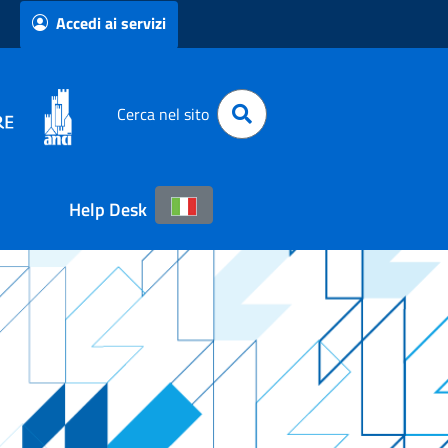
Accedi ai servizi
Cerca nel sito
Help Desk