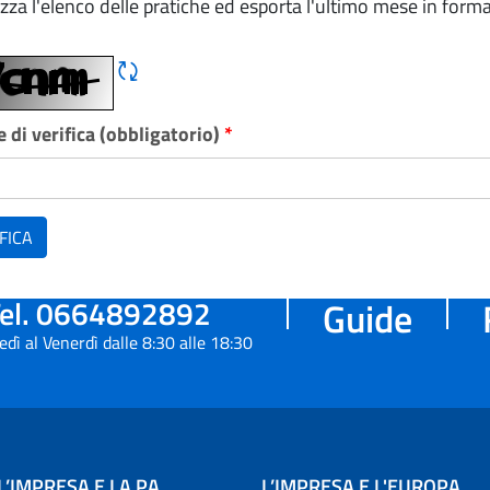
izza l'elenco delle pratiche ed esporta l'ultimo mese in forma
Rigene CAPTCHA
 di verifica (obbligatorio)
*
FICA
el. 0664892892
Guide
edì al Venerdì dalle 8:30 alle 18:30
L’IMPRESA E LA PA
L’IMPRESA E L'EUROPA