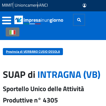
Skip to Main Content
MIMIT
Unioncamere
ANCI
Provincia di VERBANO CUSIO OSSOLA
SUAP di
INTRAGNA (VB)
Sportello Unico delle Attività
Produttive n° 4305