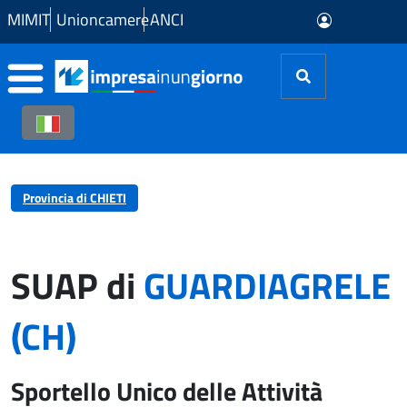
Skip to Main Content
MIMIT
Unioncamere
ANCI
Provincia di CHIETI
SUAP di
GUARDIAGRELE
(CH)
Sportello Unico delle Attività