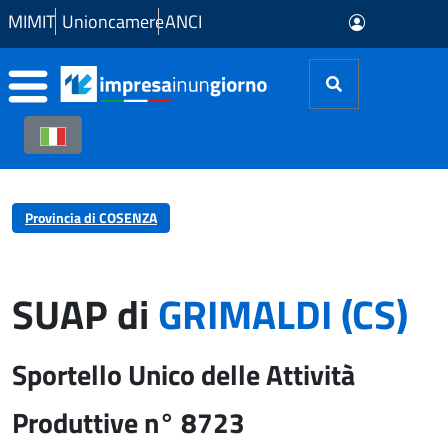
Skip to Main Content
MIMIT
Unioncamere
ANCI
Provincia di COSENZA
SUAP di
GRIMALDI (CS)
Sportello Unico delle Attività
Produttive n° 8723