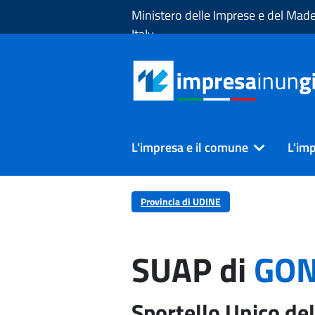
Skip to Main Content
Ministero delle Imprese e del Made
Italy
L'impresa e il comune
L'imp
Provincia di UDINE
SUAP di
GON
Sportello Unico del