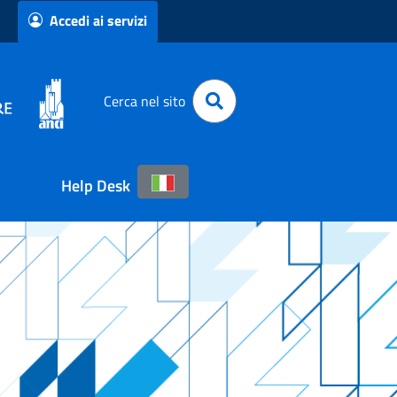
Accedi ai servizi
Cerca nel sito
Help Desk