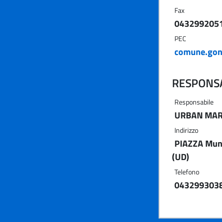
Fax
043299205
PEC
comune.gon
RESPONSA
Responsabile
URBAN MARI
Indirizzo
PIAZZA Muni
(UD)
Telefono
043299303