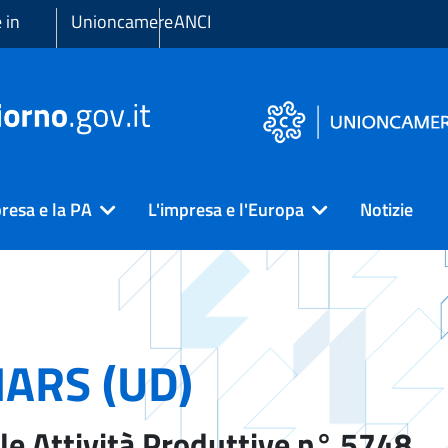
 in
Unioncamere
ANCI
resa e la PA
L'impresa e l'Europa
Notizie
ARS (UD)
le Attività Produttive n° 5748