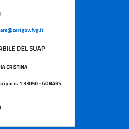
1
ars@certgov.fvg.it
BILE DEL SUAP
A CRISTINA
cipio n. 1 33050 - GONARS
8