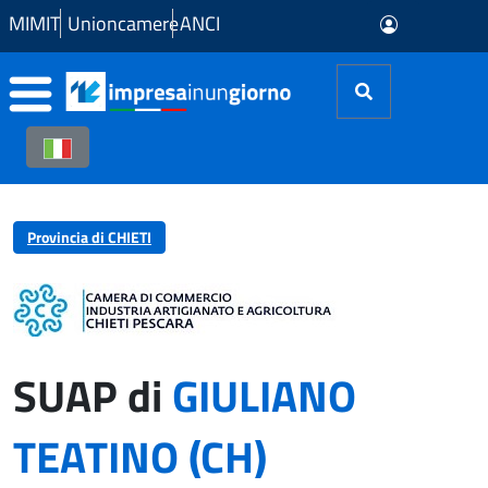
Skip to Main Content
MIMIT
Unioncamere
ANCI
Provincia di CHIETI
SUAP di
GIULIANO
TEATINO (CH)