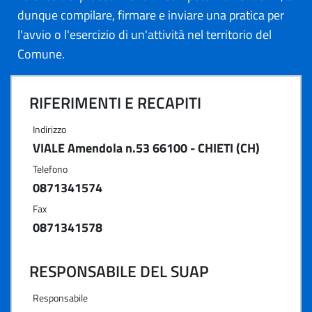
dunque compilare, firmare e inviare una pratica per
l'avvio o l'esercizio di un'attività nel territorio del
Comune.
RIFERIMENTI E RECAPITI
Indirizzo
VIALE Amendola n.53 66100 - CHIETI (CH)
Telefono
0871341574
Fax
0871341578
RESPONSABILE DEL SUAP
Responsabile