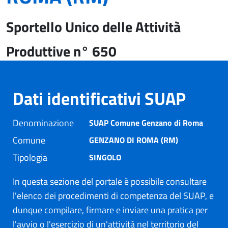
Sportello Unico delle Attività
Produttive n° 650
Dati identificativi SUAP
Denominazione
SUAP Comune Genzano di Roma
Comune
GENZANO DI ROMA (RM)
Tipologia
SINGOLO
In questa sezione del portale è possibile consultare
l'elenco dei procedimenti di competenza del SUAP, e
dunque compilare, firmare e inviare una pratica per
l'avvio o l'esercizio di un'attività nel territorio del