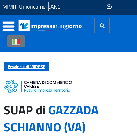
Skip to Main Content
MIMIT
Unioncamere
ANCI
Provincia di VARESE
SUAP di
GAZZADA
SCHIANNO (VA)