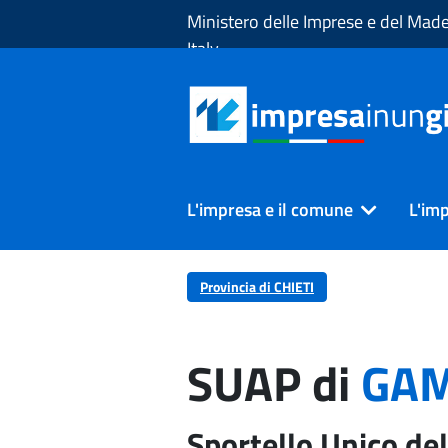
Skip to Main Content
Ministero delle Imprese e del Made
Italy
L'impresa e il comune
L'imp
Provincia di CHIETI
SUAP di
GAM
Sportello Unico del