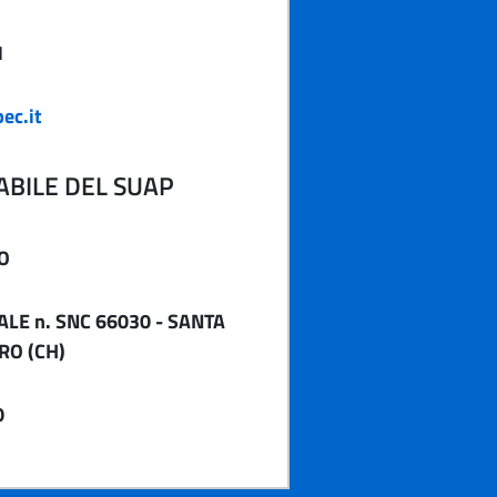
1
ec.it
BILE DEL SUAP
O
ALE n. SNC 66030 - SANTA
RO (CH)
0