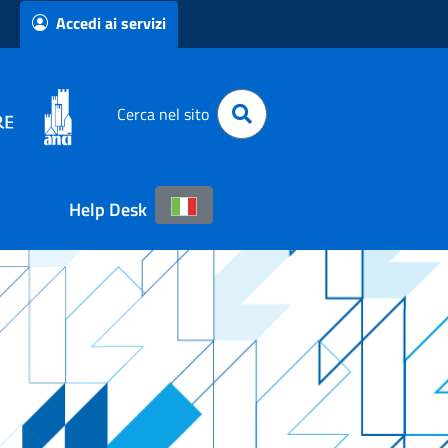
Accedi ai servizi
Cerca nel sito
Help Desk