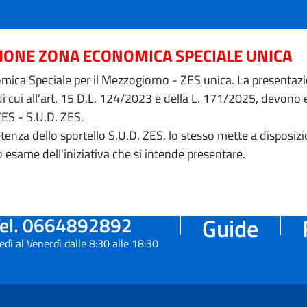
ZIONE ZONA ECONOMICA SPECIALE UNICA
ica Speciale per il Mezzogiorno - ZES unica. La presentazion
 di cui all’art. 15 D.L. 124/2023 e della L. 171/2025, devon
ZES - S.U.D. ZES.
petenza dello sportello S.U.D. ZES, lo stesso mette a dispos
o esame dell'iniziativa che si intende presentare.
el. 0664892892
Guide
edì al Venerdì dalle 8:30 alle 18:30