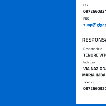
Fax
087266032
PEC
suap@gigap
RESPONSA
Responsabile
TENORE VIT
Indirizzo
VIA NAZION
MARIA IMBA
Telefono
087266032