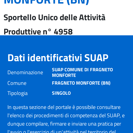
Sportello Unico delle Attività
Produttive n° 4958
Dati identificativi SUAP
SUAP COMUNE DI FRAGNETO
Denominazione
MONFORTE
Comune
FRAGNETO MONFORTE (BN)
Tipologia
SINGOLO
In questa sezione del portale è possibile consultare
l'elenco dei procedimenti di competenza del SUAP, e
dunque compilare, firmare e inviare una pratica per
l'avvio o l'esercizio di un'attività nel territorio del