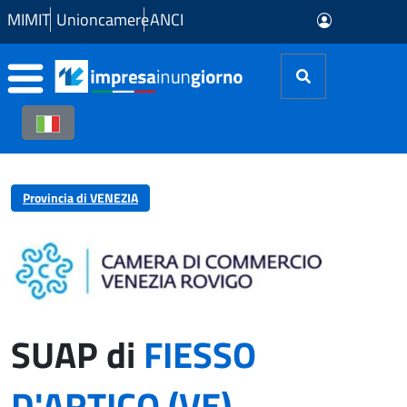
Skip to Main Content
MIMIT
Unioncamere
ANCI
Provincia di VENEZIA
SUAP di
FIESSO
D'ARTICO (VE)