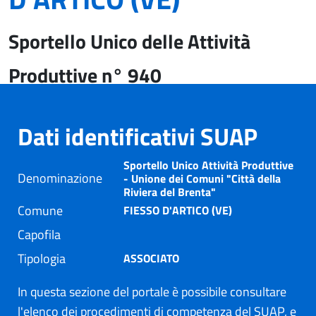
Sportello Unico delle Attività
Produttive n° 940
Dati identificativi SUAP
Sportello Unico Attività Produttive
Denominazione
- Unione dei Comuni "Città della
Riviera del Brenta"
Comune
FIESSO D'ARTICO (VE)
Capofila
Tipologia
ASSOCIATO
In questa sezione del portale è possibile consultare
l'elenco dei procedimenti di competenza del SUAP, e