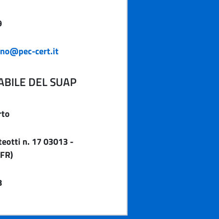
9
ino@pec-cert.it
BILE DEL SUAP
rto
eotti n. 17 03013 -
FR)
8