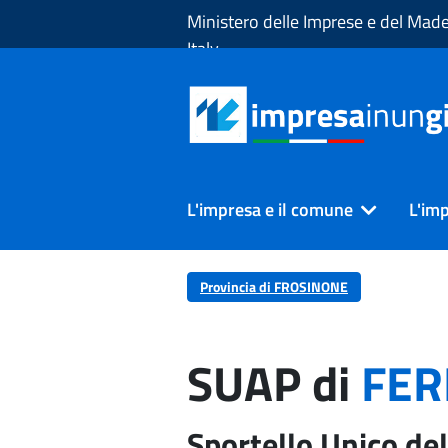
Skip to Main Content
Ministero delle Imprese e del Made
Italy
L'impresa e il comune
L'imp
Provincia di FROSINONE
SUAP di
FER
Sportello Unico del