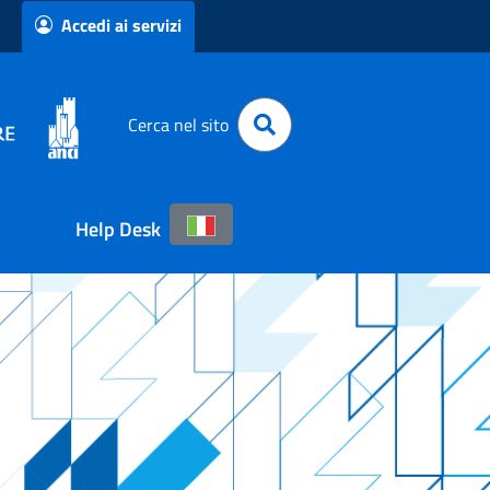
Accedi ai servizi
Cerca nel sito
Help Desk