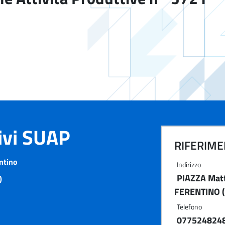
tivi SUAP
RIFERIMEN
ntino
Indirizzo
PIAZZA Matt
)
FERENTINO (
Telefono
077524824