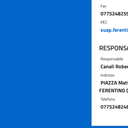
Fax
077524825
PEC
suap.ferent
RESPONSA
Responsabile
Canali Robe
Indirizzo
PIAZZA Matt
FERENTINO (
Telefono
077524824