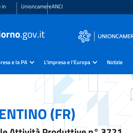
 in
Unioncamere
ANCI
resa e la PA
L'impresa e l'Europa
Notizie
ENTINO (FR)
le Attività Produttive n° 3721