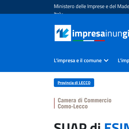
Skip to Main Content
Ministero delle Imprese e del Made
Italy
L'impresa e il comune
L'imp
Provincia di LECCO
SUAP di
ESI