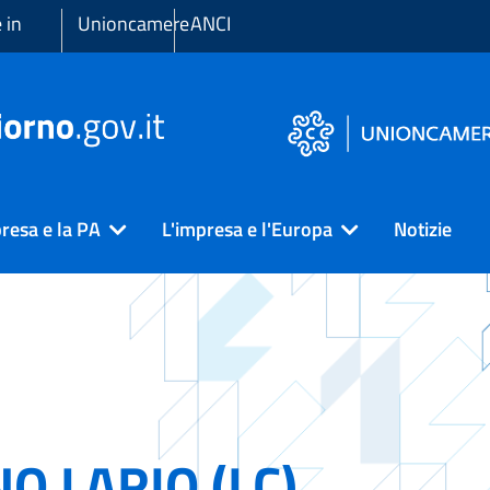
 in
Unioncamere
ANCI
resa e la PA
L'impresa e l'Europa
Notizie
NO LARIO (LC)