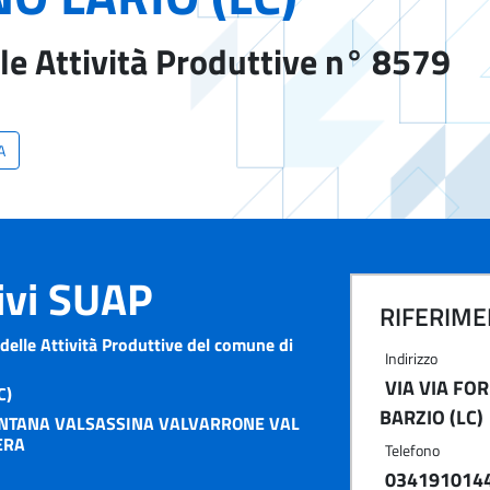
le Attività Produttive n° 8579
A
tivi SUAP
RIFERIMEN
delle Attività Produttive del comune di
Indirizzo
VIA VIA FO
C)
BARZIO (LC)
NTANA VALSASSINA VALVARRONE VAL
ERA
Telefono
034191014