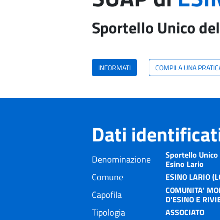
Sportello Unico del
INFORMATI
COMPILA UNA PRATIC
Dati identifica
Sportello Unico 
Denominazione
Esino Lario
Comune
ESINO LARIO (L
COMUNITA' MO
Capofila
D'ESINO E RIVI
Tipologia
ASSOCIATO