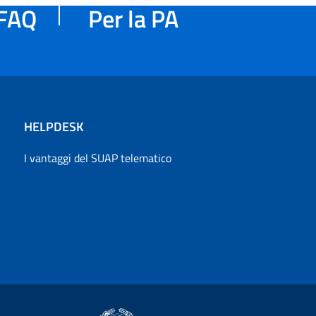
FAQ
Per la PA
HELPDESK
I vantaggi del SUAP telematico