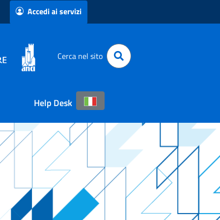
Accedi ai servizi
Cerca nel sito
Help Desk