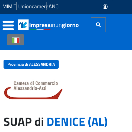
Skip to Main Content
MIMIT
Unioncamere
ANCI
Provincia di ALESSANDRIA
SUAP di
DENICE (AL)