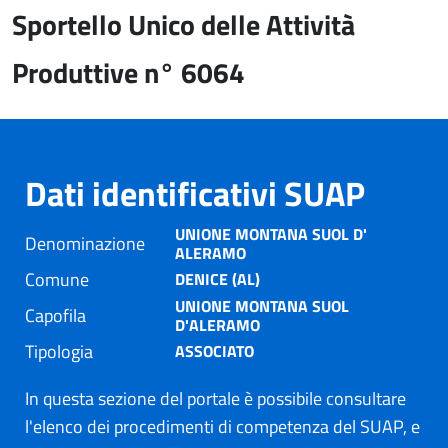
Sportello Unico delle Attività
Produttive n° 6064
Dati identificativi SUAP
UNIONE MONTANA SUOL D'
Denominazione
ALERAMO
Comune
DENICE (AL)
UNIONE MONTANA SUOL
Capofila
D'ALERAMO
Tipologia
ASSOCIATO
In questa sezione del portale è possibile consultare
l'elenco dei procedimenti di competenza del SUAP, e