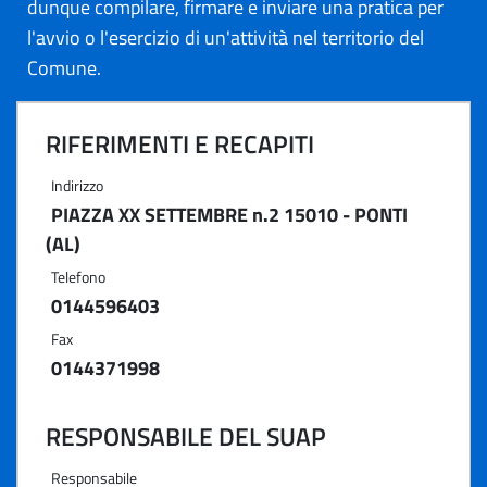
dunque compilare, firmare e inviare una pratica per
l'avvio o l'esercizio di un'attività nel territorio del
Comune.
RIFERIMENTI E RECAPITI
Indirizzo
PIAZZA XX SETTEMBRE n.2 15010 - PONTI
(AL)
Telefono
0144596403
Fax
0144371998
RESPONSABILE DEL SUAP
Responsabile