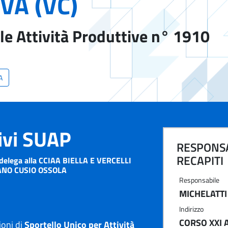
VA (VC)
le Attività Produttive n° 1910
A
tivi SUAP
RESPONSA
RECAPITI
delega alla CCIAA BIELLA E VERCELLI
NO CUSIO OSSOLA
Responsabile
MICHELATTI
Indirizzo
CORSO XXI A
ioni di
Sportello Unico per Attività