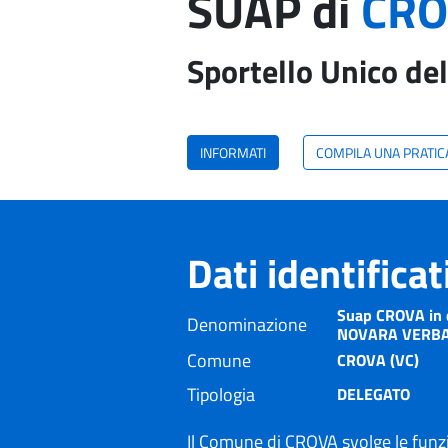
SUAP di
CRO
Sportello Unico del
INFORMATI
COMPILA UNA PRATIC
Dati identifica
Suap CROVA in 
Denominazione
NOVARA VERBA
Comune
CROVA (VC)
Tipologia
DELEGATO
Il Comune di CROVA svolge le funz