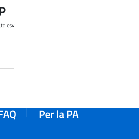
AP
to csv.
FAQ
Per la PA