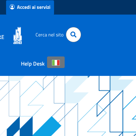
Accedi ai servizi
Cerca nel sito
Help Desk