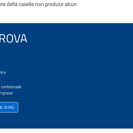
re della casella non produce alcun
 CROVA
A contestuale
 Imprese
 DI PIÙ