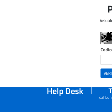
P
Visual
Codice
VERI
Help Desk
T
dal Lun