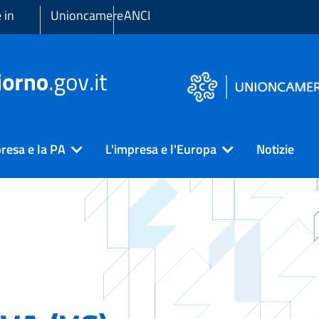
 in
Unioncamere
ANCI
resa e la PA
L'impresa e l'Europa
Notizie