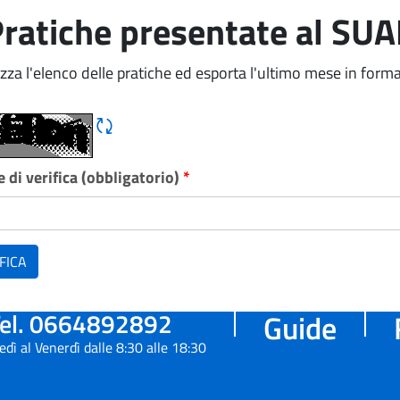
ratiche presentate al SU
izza l'elenco delle pratiche ed esporta l'ultimo mese in forma
Rigene CAPTCHA
 di verifica (obbligatorio)
*
FICA
el. 0664892892
Guide
edì al Venerdì dalle 8:30 alle 18:30