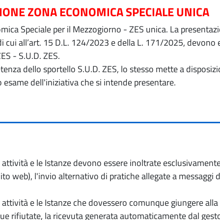
ZIONE ZONA ECONOMICA SPECIALE UNICA
ica Speciale per il Mezzogiorno - ZES unica. La presentazion
 di cui all’art. 15 D.L. 124/2023 e della L. 171/2025, devon
ZES - S.U.D. ZES.
petenza dello sportello S.U.D. ZES, lo stesso mette a dispos
o esame dell'iniziativa che si intende presentare.
io attività e le Istanze devono essere inoltrate esclusivament
to web), l'invio alternativo di pratiche allegate a messaggi 
io attività e le Istanze che dovessero comunque giungere alla 
e rifiutate, la ricevuta generata automaticamente dal gesto