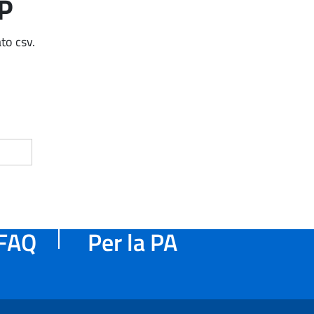
AP
to csv.
FAQ
Per la PA