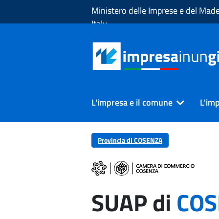
Skip to Main Content
Ministero delle Imprese e del Made
Italy
L'impresa e il comune
L'imp
Provincia di COSENZA
SUAP di
COS