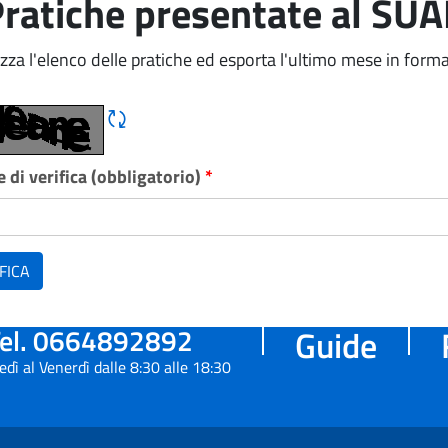
ratiche presentate al SU
izza l'elenco delle pratiche ed esporta l'ultimo mese in forma
Rigene CAPTCHA
 di verifica (obbligatorio)
*
FICA
el. 0664892892
Guide
edì al Venerdì dalle 8:30 alle 18:30