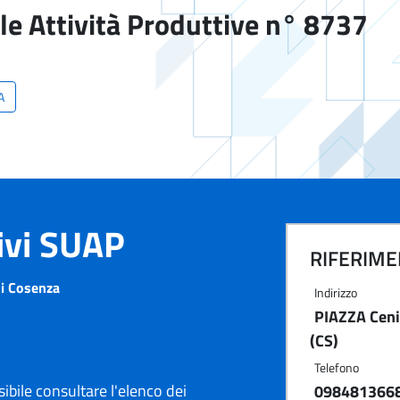
le Attività Produttive n° 8737
A
tivi SUAP
RIFERIMEN
i Cosenza
Indirizzo
PIAZZA Ceni
(CS)
Telefono
ibile consultare l'elenco dei
098481366