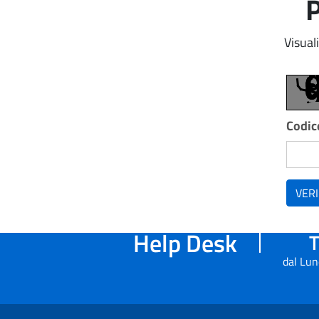
P
Visual
Codice
VERI
Help Desk
T
dal Lun