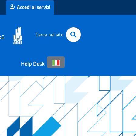
Accedi ai servizi
Cerca nel sito
Help Desk