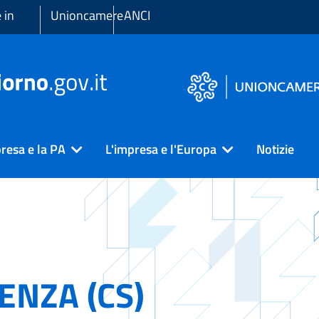
 in
Unioncamere
ANCI
resa e la PA
L'impresa e l'Europa
Notizie
ENZA (CS)