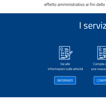
effetto amministrativo ai fini dello
I serv
Vai alle
Compila 
informazioni sulle attività
una nuova 
INFORMATI
COMP