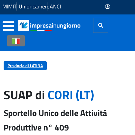
Skip to Main Content
MIMIT
Unioncamere
ANCI
Provincia di LATINA
SUAP di
CORI (LT)
Sportello Unico delle Attività
Produttive n° 409