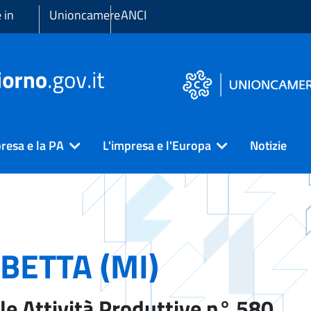
 in
Unioncamere
ANCI
resa e la PA
L'impresa e l'Europa
Notizie
BETTA (MI)
le Attività Produttive n° 580