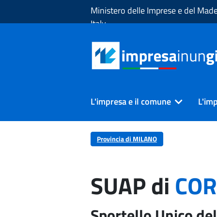
Skip to Main Content
Ministero delle Imprese e del Made
Italy
L'impresa e il comune
L'imp
Provincia di MILANO
SUAP di
COR
Sportello Unico del