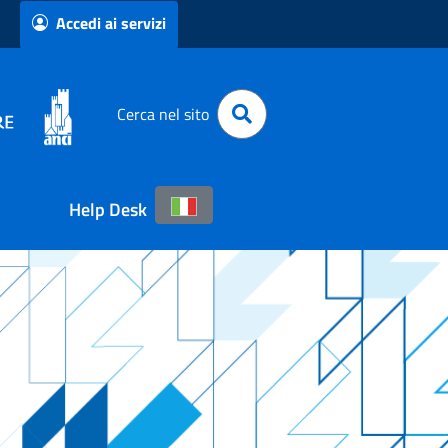
Accedi ai servizi
Cerca nel sito
Help Desk