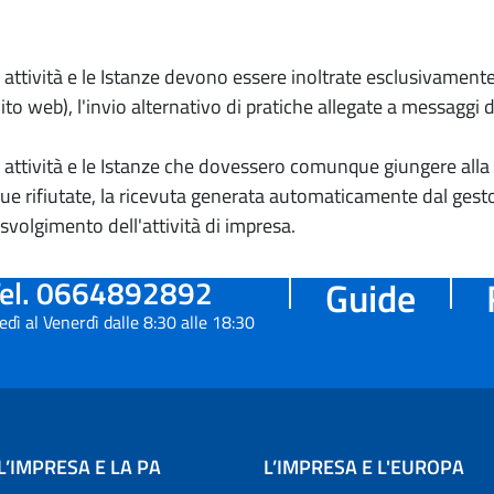
io attività e le Istanze devono essere inoltrate esclusivament
to web), l'invio alternativo di pratiche allegate a messaggi 
io attività e le Istanze che dovessero comunque giungere alla 
e rifiutate, la ricevuta generata automaticamente dal gesto
 svolgimento dell'attività di impresa.
el. 0664892892
Guide
edì al Venerdì dalle 8:30 alle 18:30
L’IMPRESA E LA PA
L’IMPRESA E L'EUROPA