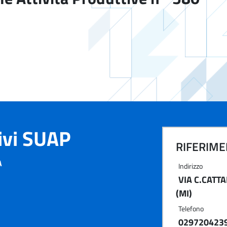
tivi SUAP
RIFERIMEN
A
Indirizzo
VIA C.CATT
(MI)
Telefono
029720423