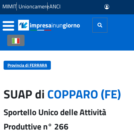
Skip to Main Content
MIMIT
Unioncamere
ANCI
Provincia di FERRARA
SUAP di
COPPARO (FE)
Sportello Unico delle Attività
Produttive n° 266