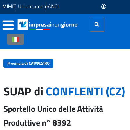
Skip to Main Content
MIMIT
Unioncamere
ANCI
Provincia di CATANZARO
SUAP di
CONFLENTI (CZ)
Sportello Unico delle Attività
Produttive n° 8392