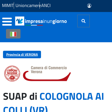
Skip to Main Content
MIMIT
Unioncamere
ANCI
Provincia di VERONA
SUAP di
COLOGNOLA AI
COLLI (VR)