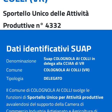
Sportello Unico delle Attività
Produttive n° 4332
Dati identificativi SUAP
Suap COLOGNOLA AI COLLI in
Denominazione
delega alla CCIAA di VR
Comune
COLOGNOLA AI COLLI (VR)
Tipologia
DELEGATO
Il Comune di COLOGNOLA AI COLLI svolge le
funzioni di
Sportello Unico per Attività produttive
avvalendosi del supporto della Camera di
Commercio Industria Artigianato e Agricoltura di