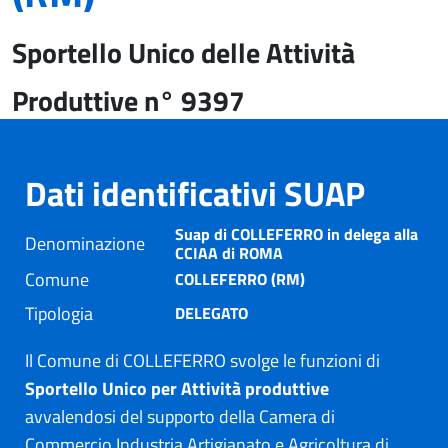
Sportello Unico delle Attività
Produttive n° 9397
Dati identificativi SUAP
Suap di COLLEFERRO in delega alla
Denominazione
CCIAA di ROMA
Comune
COLLEFERRO (RM)
Tipologia
DELEGATO
Il Comune di COLLEFERRO svolge le funzioni di
Sportello Unico per Attività produttive
avvalendosi del supporto della Camera di
Commercio Industria Artigianato e Agricoltura di