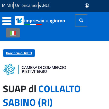
Skip to Main Content
MIMIT
Unioncamere
ANCI
Provincia di RIETI
SUAP di
COLLALTO
SABINO (RI)