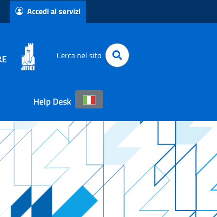
Accedi ai servizi
Cerca nel sito
Help Desk