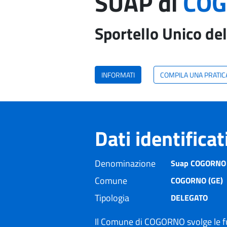
SUAP di
COG
Sportello Unico del
INFORMATI
COMPILA UNA PRATIC
Dati identifica
Denominazione
Suap COGORNO i
Comune
COGORNO (GE)
Tipologia
DELEGATO
Il Comune di COGORNO svolge le f