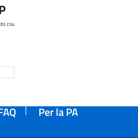
AP
to csv.
FAQ
Per la PA