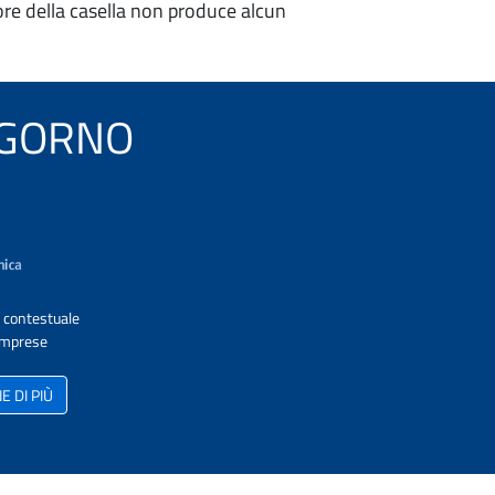
re della casella non produce alcun
 COGORNO
A contestuale
 Imprese
 DI PIÙ