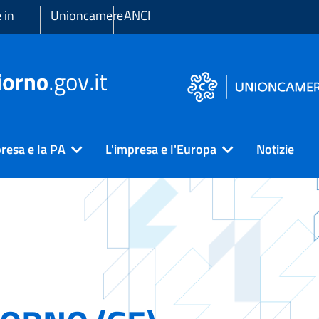
 in
Unioncamere
ANCI
resa e la PA
L'impresa e l'Europa
Notizie