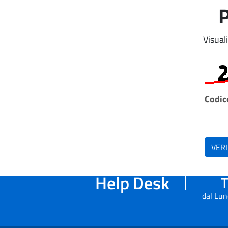
P
Visual
Codice
VERI
Help Desk
T
dal Lun