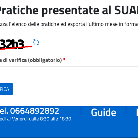
ratiche presentate al SU
izza l'elenco delle pratiche ed esporta l'ultimo mese in forma
Rigene CAPTCHA
 di verifica (obbligatorio)
*
FICA
el. 0664892892
Guide
edì al Venerdì dalle 8:30 alle 18:30