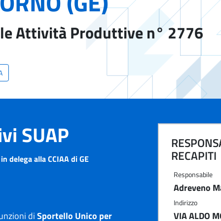
ORNO (GE)
le Attività Produttive n° 2776
A
tivi SUAP
RESPONSA
RECAPITI
n delega alla CCIAA di GE
Responsabile
Adreveno M
Indirizzo
unzioni di
Sportello Unico per
VIA ALDO M