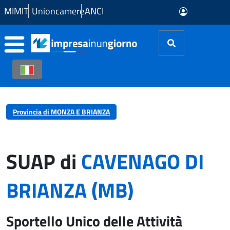
Skip to Main Content
MIMIT
Unioncamere
ANCI
Provincia di MONZA E BRIANZA
SUAP di
CAVENAGO DI
BRIANZA (MB)
Sportello Unico delle Attività