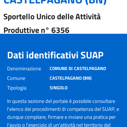
Sportello Unico delle Attività
Produttive n° 6356
Dati identificativi SUAP
Denominazione
COMUNE DI CASTELPAGANO
Comune
CASTELPAGANO (BN)
Tipologia
SINGOLO
In questa sezione del portale è possibile consultare
l'elenco dei procedimenti di competenza del SUAP, e
dunque compilare, firmare e inviare una pratica per
l'avvio o l'esercizio di un'attività nel territorio del