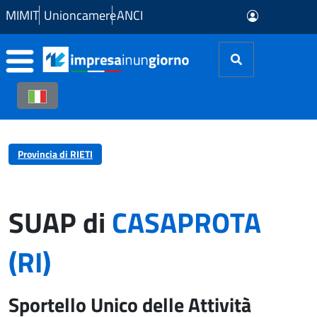
Skip to Main Content
MIMIT
Unioncamere
ANCI
Provincia di RIETI
SUAP di
CASAPROTA
(RI)
Sportello Unico delle Attività