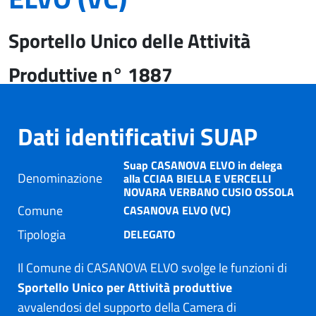
Sportello Unico delle Attività
Produttive n° 1887
Dati identificativi SUAP
Suap CASANOVA ELVO in delega
Denominazione
alla CCIAA BIELLA E VERCELLI
NOVARA VERBANO CUSIO OSSOLA
Comune
CASANOVA ELVO (VC)
Tipologia
DELEGATO
Il Comune di CASANOVA ELVO svolge le funzioni di
Sportello Unico per Attività produttive
avvalendosi del supporto della Camera di