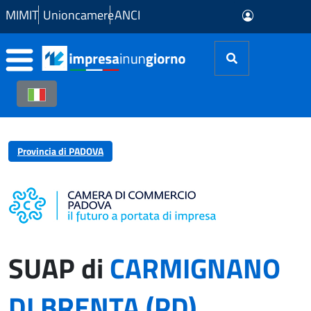
Skip to Main Content
MIMIT
Unioncamere
ANCI
Provincia di PADOVA
SUAP di
CARMIGNANO
DI BRENTA (PD)