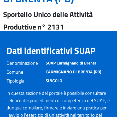
Sportello Unico delle Attività
Produttive n° 2131
Dati identificativi SUAP
Denominazione
SUAP Carmignano di Brenta
Comune
CARMIGNANO DI BRENTA (PD)
Tipologia
SINGOLO
In questa sezione del portale è possibile consultare
l'elenco dei procedimenti di competenza del SUAP, e
dunque compilare, firmare e inviare una pratica per
l'avvio o l'esercizio di un'attività nel territorio del