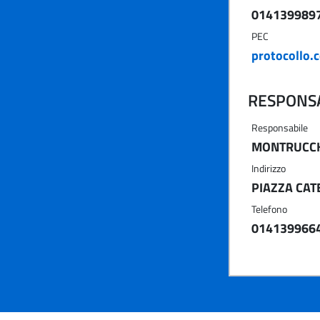
014139989
PEC
protocollo.
RESPONSA
Responsabile
MONTRUCC
Indirizzo
PIAZZA CATE
Telefono
014139966