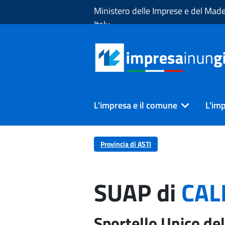
Skip to Main Content
Ministero delle Imprese e del Made
Italy
L'impresa e il comune
L'imp
Provincia di ASTI
SUAP di
CAL
Sportello Unico del