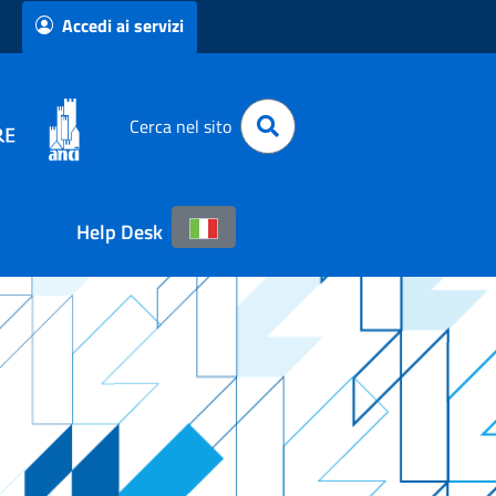
Accedi ai servizi
Cerca nel sito
Help Desk