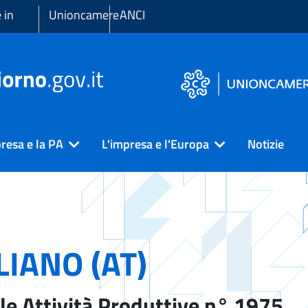
 in
Unioncamere
ANCI
resa e la PA
L'impresa e l'Europa
Notizie
LIANO (AT)
le Attività Produttive n° 1975