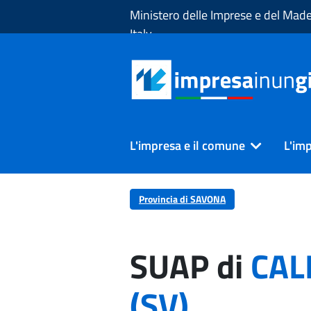
Skip to Main Content
Ministero delle Imprese e del Made
Italy
L'impresa e il comune
L'imp
Provincia di SAVONA
SUAP di
CAL
(SV)