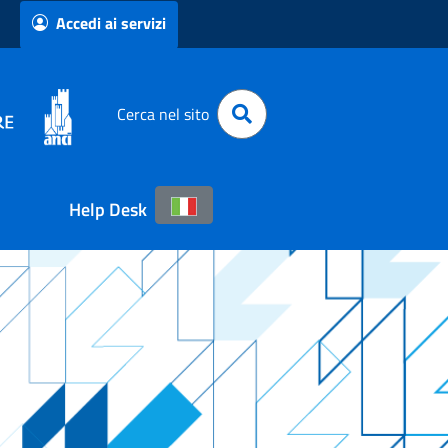
Accedi ai servizi
Cerca nel sito
Help Desk