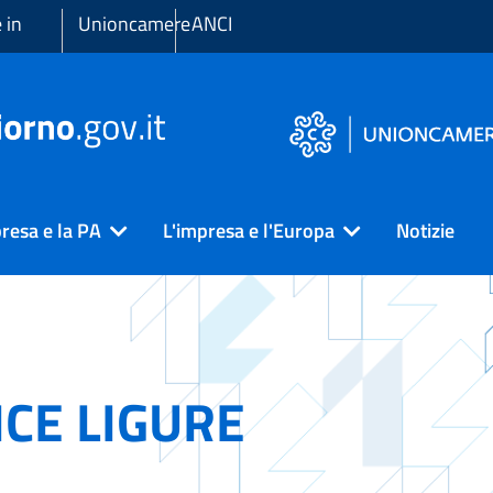
 in
Unioncamere
ANCI
resa e la PA
L'impresa e l'Europa
Notizie
ICE LIGURE