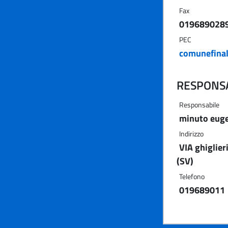
Fax
019689028
PEC
comunefinal
RESPONSA
Responsabile
minuto eug
Indirizzo
VIA ghiglier
(SV)
Telefono
019689011