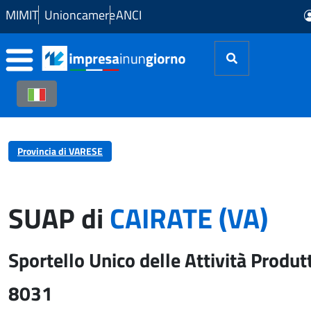
Skip to Main Content
MIMIT
Unioncamere
ANCI
Provincia di VARESE
SUAP di
CAIRATE (VA)
Sportello Unico delle Attività Produt
8031