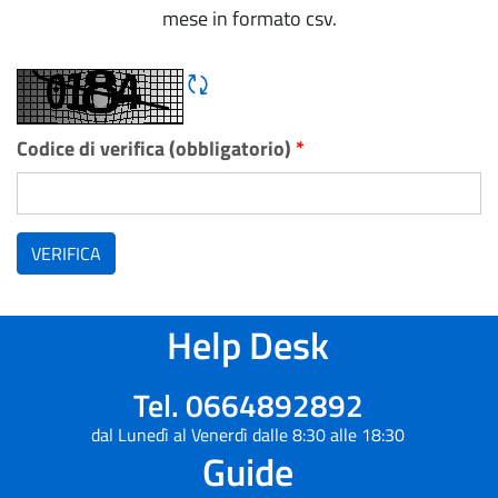
mese in formato csv.
Rigene CAPTCHA
Codice di verifica (obbligatorio)
*
VERIFICA
Help Desk
Tel. 0664892892
dal Lunedì al Venerdì dalle 8:30 alle 18:30
Guide