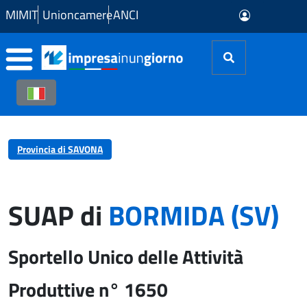
Skip to Main Content
MIMIT
Unioncamere
ANCI
Provincia di SAVONA
SUAP di
BORMIDA (SV)
Sportello Unico delle Attività
Produttive n° 1650