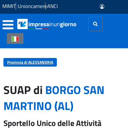
Skip to Main Content
MIMIT
Unioncamere
ANCI
Provincia di ALESSANDRIA
SUAP di
BORGO SAN
MARTINO (AL)
Sportello Unico delle Attività