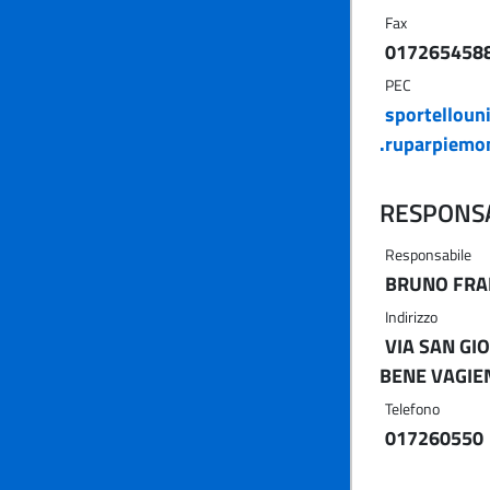
Fax
017265458
PEC
sportelloun
.ruparpiemon
RESPONSA
Responsabile
BRUNO FRA
Indirizzo
VIA SAN GIO
BENE VAGIE
Telefono
017260550