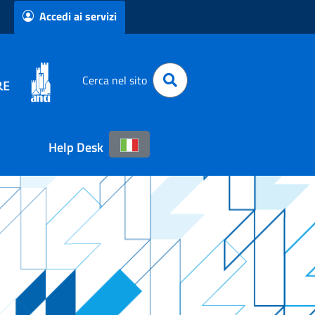
Accedi ai servizi
Cerca nel sito
Help Desk