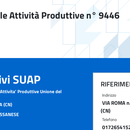
le Attività Produttive n° 9446
tivi SUAP
RIFERIMEN
Attivita' Produttive Unione del
Indirizzo
VIA ROMA n
 (CN)
(CN)
OSSANESE
Telefono
017265415