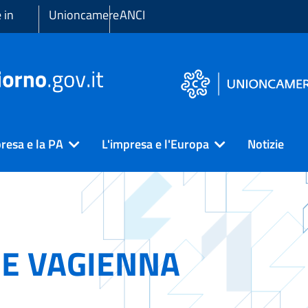
 in
Unioncamere
ANCI
resa e la PA
L'impresa e l'Europa
Notizie
E VAGIENNA