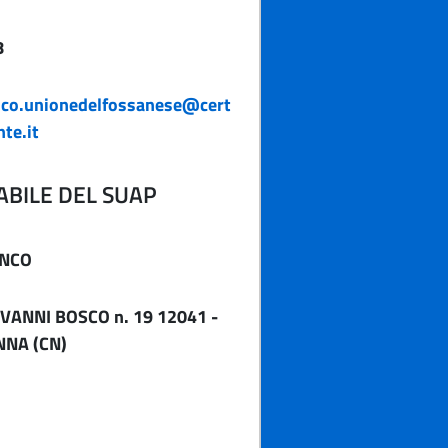
8
ico.unionedelfossanese@cert
te.it
BILE DEL SUAP
NCO
VANNI BOSCO n. 19 12041 -
NNA (CN)