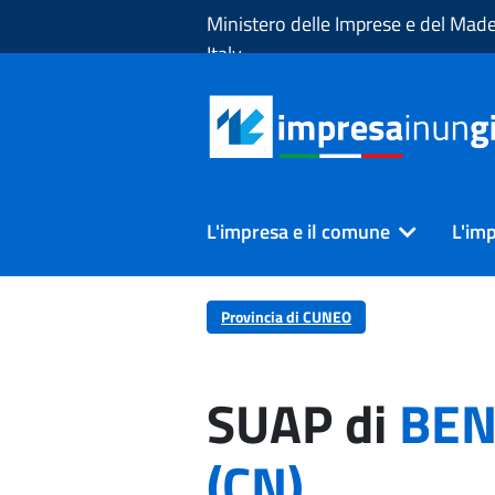
Skip to Main Content
Ministero delle Imprese e del Made
Italy
L'impresa e il comune
L'imp
Provincia di CUNEO
SUAP di
BEN
(CN)