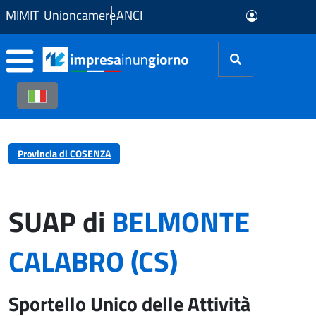
Skip to Main Content
MIMIT
Unioncamere
ANCI
Provincia di COSENZA
SUAP di
BELMONTE
CALABRO (CS)
Sportello Unico delle Attività