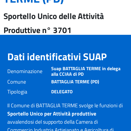
Sportello Unico delle Attività
Produttive n° 3701
Dati identificativi SUAP
Suap BATTAGLIA TERME in delega
Denominazione
alla CCIAA di PD
Comune
BATTAGLIA TERME (PD)
Tipologia
DELEGATO
Il Comune di BATTAGLIA TERME svolge le funzioni di
Sportello Unico per Attività produttive
avvalendosi del supporto della Camera di
Commercio Industria Artigianato e Agricoltura di