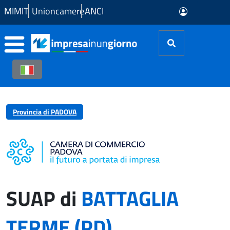
Skip to Main Content
MIMIT
Unioncamere
ANCI
Provincia di PADOVA
SUAP di
BATTAGLIA
TERME (PD)