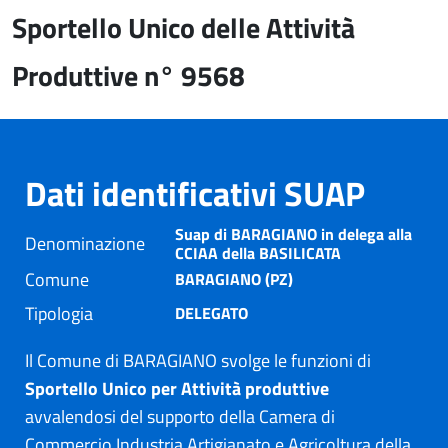
Sportello Unico delle Attività
Produttive n° 9568
Dati identificativi SUAP
Suap di BARAGIANO in delega alla
Denominazione
CCIAA della BASILICATA
Comune
BARAGIANO (PZ)
Tipologia
DELEGATO
Il Comune di BARAGIANO svolge le funzioni di
Sportello Unico per Attività produttive
avvalendosi del supporto della Camera di
Commercio Industria Artigianato e Agricoltura della